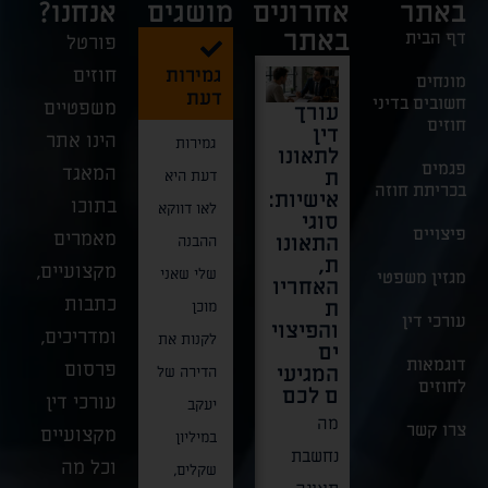
באתר
אחרונים
מושגים
אנחנו?
באתר
דף הבית
פורטל
גמירות
חוזים
מונחים
דעת
חשובים בדיני
משפטיים
עורך
דרמה
בצל
חוק
חוזים
דין
בבית
האסון:
מזון
הינו אתר
גמירות
לתאונו
המשפט
חשיבות
טבעוני
פגמים
המאגד
ת
העליון
הייצוג
בישרא
דעת היא
בכריתת חוזה
אישיות:
–
הפלילי
–
בתוכו
לאו דווקא
סוגי
בוטלה
בתאונו
סימון,
פיצויים
מאמרים
התאונו
תביעת
ת
הפצה
ההבנה
ת,
הענק
עבודה
ומכיר
מקצועיים,
שלי שאני
מגזין משפטי
האחריו
הייצוגי
קטלניות
– כל
כתבות
ת
ת נגד
באתרי
מה
מוכן
עורכי דין
והפיצוי
"קליניק
בנייה
שצריך
ומדריכים,
לקנות את
ים
ות
לדעת!
ברגעים
דוגמאות
פרסום
המגיעי
כרמל"
הדירה של
תחום
לחוזים
אלו,
ם לכם
עורכי דין
דרמה
יעקב
המזון
מה
כאשר
צרו קשר
מקצועיים
משפטית
במיליון
הטבעוני
נחשבת
כוחות
וכל מה
רחבת
שקלים,
בישראל