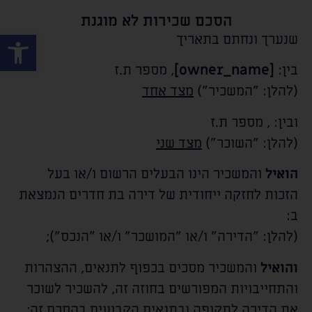
הסכם שכירות לא מוגנת
פתח סרגל
שנערך ונחתם בתאריך
בין:
[owner_name]
, מספר ת.ז
(להלן: "המשכיר")
מצד אחד
ובין:
, מספר ת.ז
(להלן: "השוכר")
מצד שני
הואיל
והמשכיר הינו הבעלים הרשום ו/או בעל
הזכות לחזקה ייחודית של דירה בת
חדרים הנמצאת
ב:
(להלן: "הדירה" ו/או "המושכר" ו/או "הנכס");
והואיל
והמשכיר מסכים בכפוף לתנאים, ההצהרות
והתחייבויות המפורשים בחוזה זה, להשכיר לשוכר
את הדירה לתקופה ובתנאים הקבועים בהסכם זה;