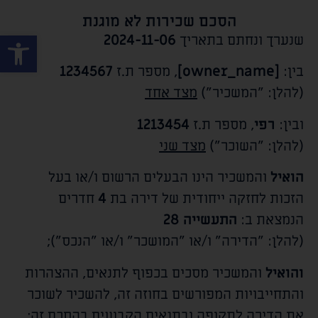
הסכם שכירות לא מוגנת
פתח סרגל
שנערך ונחתם בתאריך
2024-11-06
בין:
[owner_name]
, מספר ת.ז
1234567
(להלן: "המשכיר")
מצד אחד
ובין:
רפי
, מספר ת.ז
1213454
(להלן: "השוכר")
מצד שני
הואיל
והמשכיר הינו הבעלים הרשום ו/או בעל
הזכות לחזקה ייחודית של דירה בת
4
חדרים
הנמצאת ב:
התעשייה 28
(להלן: "הדירה" ו/או "המושכר" ו/או "הנכס");
והואיל
והמשכיר מסכים בכפוף לתנאים, ההצהרות
והתחייבויות המפורשים בחוזה זה, להשכיר לשוכר
את הדירה לתקופה ובתנאים הקבועים בהסכם זה;