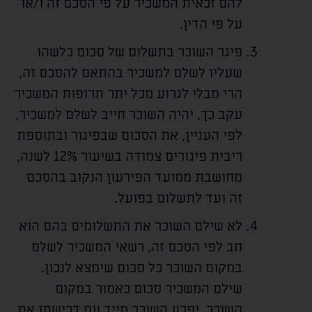
להם זכאית המשכיר על פי הסכם זה ו/או
על פי הדין.
פיגר השוכר בתשלום של סכום כלשהו
שעליו לשלם למשכיר בהתאם להסכם זה,
הרי מבלי לגרוע מכל יתר תרופות המשכיר
עקב כך, יהיה השוכר חייב לשלם למשכיר,
לפי העניין, את הסכום שבפיגור ובתוספת
ריבית פיגורים צמודה בשיעור 12% לשנה,
מחושבת ממועד הפירעון הנקוב בהסכם
זה ועד לתשלום בפועל.
לא שילם השוכר את התשלומים בהם הוא
חב לפי הסכם זה, רשאי המשכיר לשלם
במקום השוכר כל סכום שימצא לנכון.
שילם המשכיר סכום כאמור במקום
השוכר, יפרע השוכר מייד עם דרישתו את