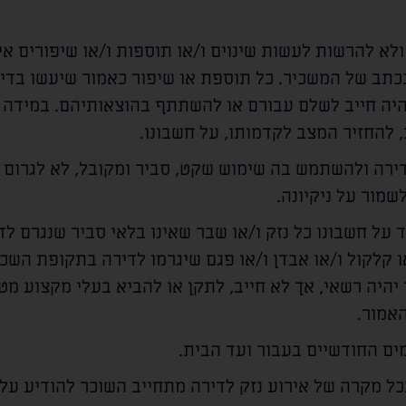
א להרשות לעשות שינוים ו/או תוספות ו/או שיפורים אי
תב של המשכיר. כל תוספת או שיפור כאמור שיעשו בדיר
היה חייב לשלם עבורם או להשתתף בהוצאותיהם. במידה ו
 להחזיר המצב לקדמותו, על חשבונו.
ירה ולהשתמש בה שימוש שקט, סביר ומקובל, לא לגרום ל
שמור על ניקיונה.
 על חשבונו כל נזק ו/או שבר שאינו בלאי סביר שנגרם לד
ו קלקול ו/או אבדן ו/או פגם שיגרמו לדירה בתקופת השכי
יהיה רשאי, אך לא חייב, לתקן או להביא בעלי מקצוע מטע
אמור.
ים החודשיים בעבור ועד הבית.
כל מקרה של אירוע נזק לדירה מתחייב השוכר להודיע על 