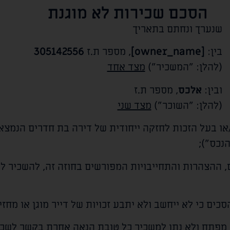
הסכם שכירות לא מוגנת
שנערך ונחתם בתאריך
בין:
[owner_name]
, מספר ת.ז
305142556
(להלן: "המשכיר")
מצד אחד
ובין:
אלכס
, מספר ת.ז
(להלן: "השוכר")
מצד שני
או בעל הזכות לחזקה ייחודית של דירה בת
חדרים הנמצא
הנכס");
 ההצהרות והתחייבויות המפורשים בחוזה זה, להשכיר ל
ים כי לא ייחשב ולא יתבע זכויות של דייר מוגן או מחזיק
 מפתח ולא נתן למשכיר כל טובת הנאה אחרת בקשר לשכי