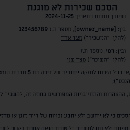
הסכם שכירות לא מוגנת
שנערך ונחתם בתאריך
2024-11-25
בין:
[owner_name]
, מספר ת.ז
123456789
(להלן: "המשכיר")
מצד אחד
ובין:
רמי
, מספר ת.ז
(להלן: "השוכר")
מצד שני
או בעל הזכות לחזקה ייחודית של דירה בת
5
חדרים הנמצ
הנכס");
 ההצהרות והתחייבויות המפורשים בחוזה זה, להשכיר ל
ים כי לא ייחשב ולא יתבע זכויות של דייר מוגן או מחזיק
 מפתח ולא נתן למשכיר כל טובת הנאה אחרת בקשר לשכי