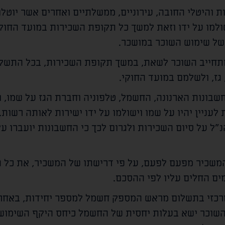
ת והיטלי החובה, עירוניים, ממשלתיים ואחרים אשר יוטלו
שולמו על ידו וזאת למשך כל תקופת השכירות במועד החוק
של שימוש השוכר במושכר.
מתחייב השוכר לשאת, במשך תקופת השכירות, בכל התשלומ
גז, ולשלמם במועד החוקי.
בונות הארנונה, החשמל, טלפוניה וחברת הגז על שמו, 
לעניין יהיו על שמו וישולמו על ידו ישירות לאותה רשות
נ"ל על סיום השכירות ולגרום לכך כי החשבונות יועברו ע
המשכיר מפעם לפעם, על פי דרישתו של המשכיר, את כל 
מים החלים עליו לפי ההסכם.
כזי בתשלום מראש המספק חשמל למספר יחידות, באחריו
 השוכר ישא בעלות יחסית של החשמל כיחס היקף השימוש 