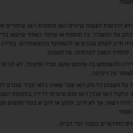
חשמל.
א להרשות לעשות שינוים ו/או תוספות ו/או שיפורים אי
תב של המשכיר. כל תוספת או שיפור כאמור שיעשו בדיר
היה חייב לשלם עבורם או להשתתף בהוצאותיהם. במידה ו
 להחזיר המצב לקדמותו, על חשבונו.
ירה ולהשתמש בה שימוש שקט, סביר ומקובל, לא לגרום ל
שמור על ניקיונה.
 על חשבונו כל נזק ו/או שבר שאינו בלאי סביר שנגרם לד
ו קלקול ו/או אבדן ו/או פגם שיגרמו לדירה בתקופת השכי
יהיה רשאי, אך לא חייב, לתקן או להביא בעלי מקצוע מטע
אמור.
ים החודשיים בעבור ועד הבית.