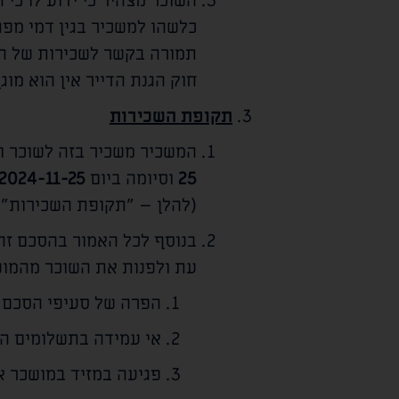
השוכר מצהיר כי ידוע לו כי
כלשהו למשכיר בגין דמי מפת
תמורה בקשר לשכירות של הד
חוק הגנת הדייר אין הוא מו
תקופת השכירות
המשכיר משכיר בזה לשוכר 
25
וסיומה ביום
2024-11-25
(להלן – "תקופת השכירות").
בנוסף לכל האמור בהסכם זה
עת ולפנות את השוכר מהמוש
הפרה של סעיפי הסכם ז
אי עמידה בתשלומים הח
פגיעה במזיד במושכר או