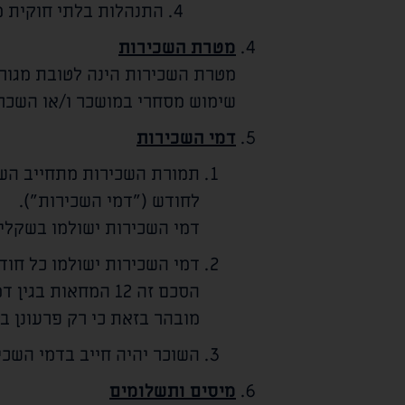
התנהלות בלתי חוקית מ
מטרת השכירות
מטרת השכירות הינה לטובת מגור
שימוש מסחרי במושכר ו/או השכר
דמי השכירות
תמורת השכירות מתחייב השו
לחודש ("דמי השכירות").
דמי השכירות ישולמו בשקלי
דמי השכירות ישולמו כל חו
הסכם זה 12 המחאות בגין דמי השכירות לכל תקופת השכירות (כל המחאה על סך של
מובהר בזאת כי רק פרעונן 
השוכר יהיה חייב בדמי השכי
מיסים ותשלומים