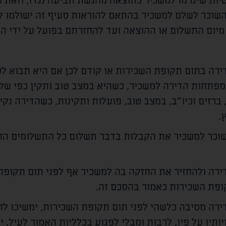
יות שיגרמו למשכיר כתוצאה מהגשת תביעה נגדו, וזאת 
וכר לשלם למשכיר בהתאם להוראות סעיף זה ישולמו לו 
רה בתום תקופת השכירות או קודם לכן אם היא תבוא לס
מפתחות הדירה למשכיר, כשהיא במצב טוב ותקין כפי שק
רזים וכיו"ב, במצב טוב, פועלות ותקינות, כשהדירה נקיי
.
השוכר למשכיר את הקבלות בדבר תשלום כל התשלומים הח
ירה ולהחזיר את החזקה בה למשכיר אף לפני תום תקופת
קופת השכירות כאמור בהסכם זה.
רה מסיבה כלשהי לפני תום תקופת השכירות, ימשיכו לח
ותיו על פיו, לרבות ומבלי לפגוע בכלליות האמור לעיל, 