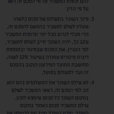
להם זכאית המשכיר על פי הסכם זה ו/או
על פי הדין.
פיגר השוכר בתשלום של סכום כלשהו
שעליו לשלם למשכיר בהתאם להסכם זה,
הרי מבלי לגרוע מכל יתר תרופות המשכיר
עקב כך, יהיה השוכר חייב לשלם למשכיר,
לפי העניין, את הסכום שבפיגור ובתוספת
ריבית פיגורים צמודה בשיעור 12% לשנה,
מחושבת ממועד הפירעון הנקוב בהסכם
זה ועד לתשלום בפועל.
לא שילם השוכר את התשלומים בהם הוא
חב לפי הסכם זה, רשאי המשכיר לשלם
במקום השוכר כל סכום שימצא לנכון.
שילם המשכיר סכום כאמור במקום
השוכר, יפרע השוכר מייד עם דרישתו את