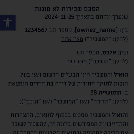
הסכם שכירות לא מוגנת
פתח סרגל
שנערך ונחתם בתאריך
2024-11-25
בין:
[owner_name]
, מספר ת.ז
1234567
(להלן: "המשכיר")
מצד אחד
ובין:
אלכס
, מספר ת.ז
(להלן: "השוכר")
מצד שני
הואיל
והמשכיר הינו הבעלים הרשום ו/או בעל
הזכות לחזקה ייחודית של דירה בת
חדרים הנמצאת
ב:
התעשייה 28
(להלן: "הדירה" ו/או "המושכר" ו/או "הנכס");
והואיל
והמשכיר מסכים בכפוף לתנאים, ההצהרות
והתחייבויות המפורשים בחוזה זה, להשכיר לשוכר
את הדירה לתקופה ובתנאים הקבועים בהסכם זה;