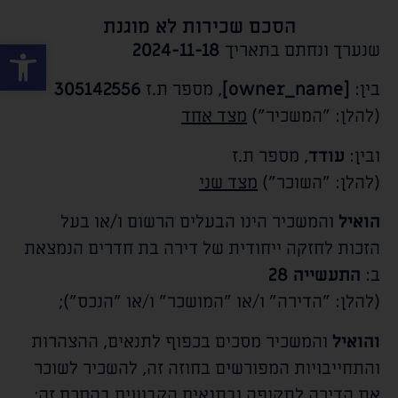
הסכם שכירות לא מוגנת
פתח סרגל
שנערך ונחתם בתאריך
2024-11-18
בין:
[owner_name]
, מספר ת.ז
305142556
(להלן: "המשכיר")
מצד אחד
ובין:
עודד
, מספר ת.ז
(להלן: "השוכר")
מצד שני
הואיל
והמשכיר הינו הבעלים הרשום ו/או בעל
הזכות לחזקה ייחודית של דירה בת
חדרים הנמצאת
ב:
התעשייה 28
(להלן: "הדירה" ו/או "המושכר" ו/או "הנכס");
והואיל
והמשכיר מסכים בכפוף לתנאים, ההצהרות
והתחייבויות המפורשים בחוזה זה, להשכיר לשוכר
את הדירה לתקופה ובתנאים הקבועים בהסכם זה;