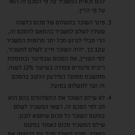
להם זכאית המשכיר על פי הסכם זה ו/או
על פי הדין.
פיגר השוכר בתשלום של סכום כלשהו
שעליו לשלם למשכיר בהתאם להסכם זה,
הרי מבלי לגרוע מכל יתר תרופות המשכיר
עקב כך, יהיה השוכר חייב לשלם למשכיר,
לפי העניין, את הסכום שבפיגור ובתוספת
ריבית פיגורים צמודה בשיעור 12% לשנה,
מחושבת ממועד הפירעון הנקוב בהסכם
זה ועד לתשלום בפועל.
לא שילם השוכר את התשלומים בהם הוא
חב לפי הסכם זה, רשאי המשכיר לשלם
במקום השוכר כל סכום שימצא לנכון.
שילם המשכיר סכום כאמור במקום
השוכר, יפרע השוכר מייד עם דרישתו את