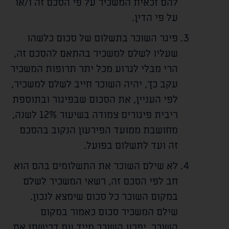
להם זכאית המשכיר על פי הסכם זה ו/או
על פי הדין.
פיגר השוכר בתשלום של סכום כלשהו
שעליו לשלם למשכיר בהתאם להסכם זה,
הרי מבלי לגרוע מכל יתר תרופות המשכיר
עקב כך, יהיה השוכר חייב לשלם למשכיר,
לפי העניין, את הסכום שבפיגור ובתוספת
ריבית פיגורים צמודה בשיעור 12% לשנה,
מחושבת ממועד הפירעון הנקוב בהסכם
זה ועד לתשלום בפועל.
לא שילם השוכר את התשלומים בהם הוא
חב לפי הסכם זה, רשאי המשכיר לשלם
במקום השוכר כל סכום שימצא לנכון.
שילם המשכיר סכום כאמור במקום
השוכר, יפרע השוכר מייד עם דרישתו את