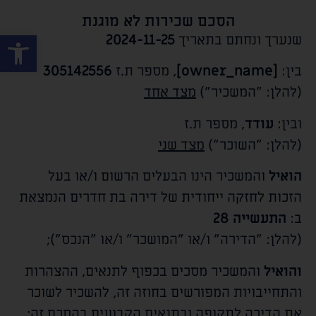
הסכם שכירות לא מוגנת
פתח סרגל
שנערך ונחתם בתאריך
2024-11-25
בין:
[owner_name]
, מספר ת.ז
305142556
(להלן: "המשכיר")
מצד אחד
ובין:
עודד
, מספר ת.ז
(להלן: "השוכר")
מצד שני
הואיל
והמשכיר הינו הבעלים הרשום ו/או בעל
הזכות לחזקה ייחודית של דירה בת
חדרים הנמצאת
ב:
התעשייה 28
(להלן: "הדירה" ו/או "המושכר" ו/או "הנכס");
והואיל
והמשכיר מסכים בכפוף לתנאים, ההצהרות
והתחייבויות המפורשים בחוזה זה, להשכיר לשוכר
את הדירה לתקופה ובתנאים הקבועים בהסכם זה;