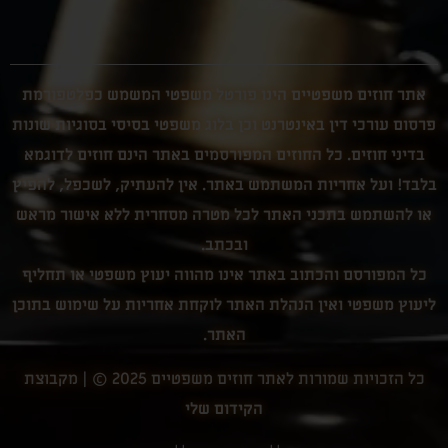
אתר חוזים משפטיים הינו פורטל משפטי המשמש כפלטפורמת
פרסום עורכי דין באינטרנט וכן בלוג משפטי בסיסי בסוגיות שונות
בדיני חוזים. כל החוזים המפורסמים באתר הינם חוזים לדוגמא
בלבד! ועל אחריות המשתמש באתר. אין להעתיק, לשכפל, להפיץ
או להשתמש בתכני האתר לכל מטרה מסחרית ללא אישור מראש
ובכתב.
כל המפורסם והכתוב באתר אינו מהווה יעוץ משפטי או תחליף
ליעוץ משפטי ואין הנהלת האתר לוקחת אחריות על שימוש בתוכן
האתר.
כל הזכויות שמורות לאתר חוזים משפטיים 2025 © |
מקבוצת
הקידום שלי