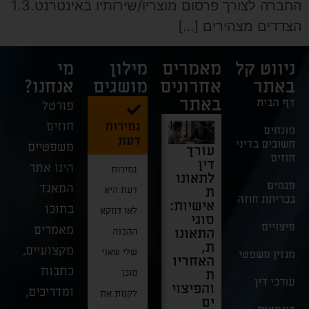
החברה לצורך פרסום מוצריו/שירותיו באינטרנט.1.3
הצדדים מצהירים […]
ניווט קל
מאמרים
מילון
מי
באתר
אחרונים
מושגים
אנחנו?
באתר
דף הבית
פורטל
גמירות
חוזים
מונחים
דעת
חשובים בדיני
משפטיים
עורך
דרמה
בצל
חוק
חוזים
דין
בבית
האסון:
מזון
הינו אתר
גמירות
לתאונו
המשפט
חשיבות
טבעוני
פגמים
המאגד
ת
העליון
הייצוג
בישרא
דעת היא
בכריתת חוזה
אישיות:
–
הפלילי
–
בתוכו
לאו דווקא
סוגי
בוטלה
בתאונו
סימון,
פיצויים
מאמרים
התאונו
תביעת
ת
הפצה
ההבנה
ת,
הענק
עבודה
ומכיר
מקצועיים,
שלי שאני
מגזין משפטי
האחריו
הייצוגי
קטלניות
– כל
כתבות
ת
ת נגד
באתרי
מה
מוכן
עורכי דין
והפיצוי
"קליניק
בנייה
שצריך
ומדריכים,
לקנות את
ים
ות
לדעת!
ברגעים