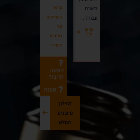
מוחץ
הציבור,
קראו
תאונת
להסתיים
לחברת
בהרחבה
קראו
עבודה.
באישום
"א.א.
עוד
על
פלילי
קראו
קליניקות
עוד
גמירות
קראו
כרמל
עוד
דעת
»
קראו
עוד
הצעה
וקיבול
טעות
למילון
מושגים
המלא