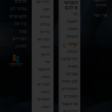
דוגמאות
פרסום
המגיעי
כרמל"
הדירה של
תחום
לחוזים
אלו,
ם לכם
עורכי דין
דרמה
יעקב
המזון
מה
כאשר
צרו קשר
מקצועיים
משפטית
במיליון
הטבעוני
נחשבת
כוחות
וכל מה
רחבת
שקלים,
בישראל
תאונה
ההצלה,
שבין
היקף
גמירות
אינו
אישית?
המשטרה
הצדדים
הגיעה
דעת היא
מוסדר
בפועל
ופקחי
לחוזה.
לסיומה
ההבנה
תחת "חו
הכוונה
משרד
בין כותלי
והרצון
מזון
לכל פגיעה
העבודה
בית
שלי
טבעוני"
גופנית
פושטים
המשפט
להתקשר
אחד
שקרתה
על האתר,
העליון,
בחוזה,
ויחיד,
לכם מחוץ
מתחילה
בשורה
למכור או
אלא נשע
למסלולים
שרשרת
התחתונה
לקנות,
על מארג
המוכרים
אירועים
המהווה
לקחת צד
של תקנו
של תאונת
קריטית
ניצחון
בחוזה.
בריאות
דרכים או
שעלולה