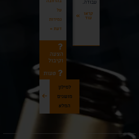
בהרחבה
קראו
עבודה.
באישום
"א.א.
עוד
על
פלילי
קראו
קליניקות
עוד
גמירות
קראו
כרמל
עוד
דעת
»
קראו
עוד
הצעה
וקיבול
טעות
למילון
מושגים
המלא