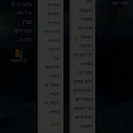
מה
כאשר
צרו קשר
מקצועיים
משפטית
במיליון
הטבעוני
נחשבת
כוחות
וכל מה
רחבת
שקלים,
בישראל
תאונה
ההצלה,
שבין
היקף
גמירות
אינו
אישית?
המשטרה
הצדדים
הגיעה
דעת היא
מוסדר
בפועל
ופקחי
לחוזה.
לסיומה
ההבנה
תחת "חו
הכוונה
משרד
בין כותלי
והרצון
מזון
לכל פגיעה
העבודה
בית
שלי
טבעוני"
גופנית
פושטים
המשפט
להתקשר
אחד
שקרתה
על האתר,
העליון,
בחוזה,
ויחיד,
לכם מחוץ
מתחילה
בשורה
למכור או
אלא נשע
למסלולים
שרשרת
התחתונה
לקנות,
על מארג
המוכרים
אירועים
המהווה
לקחת צד
של תקנו
של תאונת
קריטית
ניצחון
בחוזה.
בריאות
דרכים או
שעלולה
מוחץ
הציבור,
קראו
תאונת
להסתיים
לחברת