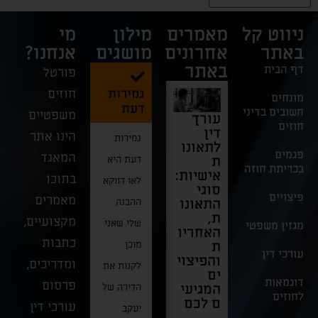
ניווט קל
מאמרים
מילון
מי
באתר
אחרונים
מושגים
אנחנו?
באתר
דף הבית
פורטל
גמירות
חוזים
מונחים
דעת
חשובים בדיני
משפטיים
עורך
דרמה
בצל
חוק
חוזים
דין
בבית
האסון:
מזון
הינו אתר
גמירות
לתאונו
המשפט
חשיבות
טבעוני
פגמים
המאגד
ת
העליון
הייצוג
בישרא
דעת היא
בכריתת חוזה
אישיות:
–
הפלילי
–
בתוכו
לאו דווקא
סוגי
בוטלה
בתאונו
סימון,
פיצויים
מאמרים
התאונו
תביעת
ת
הפצה
ההבנה
ת,
הענק
עבודה
ומכיר
מקצועיים,
שלי שאני
מגזין משפטי
האחריו
הייצוגי
קטלניות
– כל
כתבות
ת
ת נגד
באתרי
מה
מוכן
עורכי דין
והפיצוי
"קליניק
בנייה
שצריך
ומדריכים,
לקנות את
ים
ות
לדעת!
ברגעים
דוגמאות
פרסום
המגיעי
כרמל"
הדירה של
תחום
לחוזים
אלו,
ם לכם
עורכי דין
דרמה
יעקב
המזון