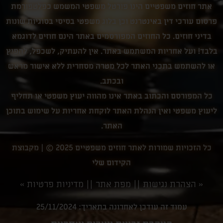
אתר חוזים משפטיים הינו פורטל משפטי המשמש כפלטפורמת
פרסום עורכי דין באינטרנט וכן בלוג משפטי בסיסי בסוגיות שונות
בדיני חוזים. כל החוזים המפורסמים באתר הינם חוזים לדוגמא
בלבד! ועל אחריות המשתמש באתר. אין להעתיק, לשכפל, להפיץ
או להשתמש בתכני האתר לכל מטרה מסחרית ללא אישור מראש
ובכתב.
כל המפורסם והכתוב באתר אינו מהווה יעוץ משפטי או תחליף
ליעוץ משפטי ואין הנהלת האתר לוקחת אחריות על שימוש בתוכן
האתר.
כל הזכויות שמורות לאתר חוזים משפטיים 2025 © |
מקבוצת
הקידום שלי
«
הצהרת נגישות
||
מפת אתר
||
מדיניות פרטיות
»
עמוד זה עודכן לאחרונה בתאריך: 25/11/2024