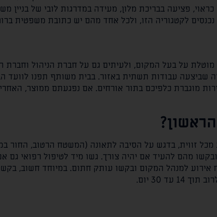
אוי, פציעה בבריכת מלון, מעידה במדרגות לובי של בניין מש
נכנסים לקטגוריה הזו, ולכל אחד מהם יש כתובת משפטית ברור
מוטלת על בעל המקום, ולעיתים גם על חברת הניהול וחברת הני
 שביצעה עבודות תשתית באזור. בבית משותף תפנו לוועד הב
ירות מוגברת כלפיכם בתור אורחים. אם נפגעתם ממוצר, האחרי
הראשון?
 מכל זווית, בדגש על הסיבה לתאונה (המשטח הרטוב, החור במ
בקשו מהם להעיד אם יהיה צורך. גשו מיד לטיפול רפואי גם א
אירוע למנהל המקום ובקשו עותק חתום. במיוחד חשוב, בקשו
ד 30 יום.