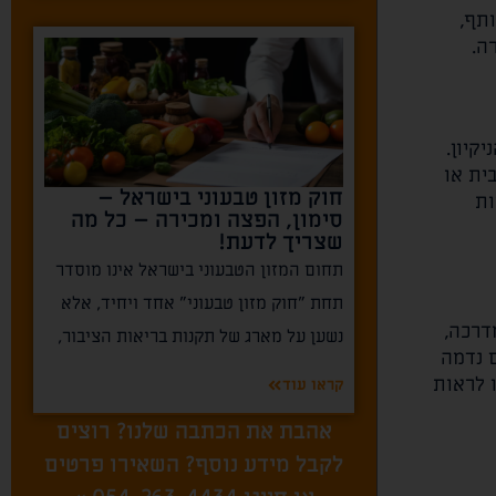
ותף,
ה.
קיון.
ית או
חוק מזון טבעוני בישראל –
ות
סימון, הפצה ומכירה – כל מה
שצריך לדעת!
תחום המזון הטבעוני בישראל אינו מוסדר
תחת "חוק מזון טבעוני" אחד ויחיד, אלא
דרכה,
נשען על מארג של תקנות בריאות הציבור,
ם נדמה
 לראות
קראו עוד
אהבת את הכתבה שלנו? רוצים
לקבל מידע נוסף? השאירו פרטים