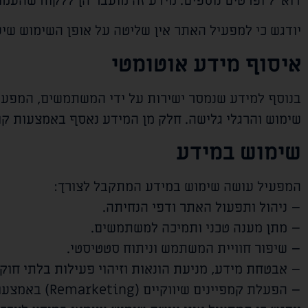
דוא"ל ופרטים נוספים. מידע זה מועבר הן ללקוח שהעמו
יודגש כי למפעיל האתר אין שליטה על אופן השימוש ש
איסוף מידע אוטומטי
שימוש והרגלי גלישה. חלק מן המידע נאסף באמצעות קובצי Cookies ופיקסלים (Pixel), לרבות מטעם צדדים שלישיים כגון ogle Analytics
שימוש במידע
המפעיל עושה שימוש במידע המתקבל לצורך:
– ניהול ותפעול האתר ודפי הנחיתה.
– מתן מענה טכני ותמיכה למשתמשים.
– שיפור חוויית המשתמש וניתוח סטטיסטי.
– אבטחת מידע, מניעת הונאות וזיהוי פעילות בלתי חוקי
– הפעלת קמפיינים שיווקיים (Remarketing) באמצעות פלטפורמות צד ג'.