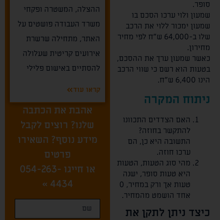
סופר.
ההצלה, המשטרה ופקחי
שמעון ולוי ערכו הסכם בו
משרד העבודה פושטים על
שמעון ימכור ללוי את הרכב
שלו ב-64,000 ש"ח לפי מחיר
האתר, מתחילה שרשרת
מחירון.
אירועים קריטית שעלולה
כאשר שמעון ערך את ההסכם,
להסתיים באישום פלילי
בטעות הוא רשם כי שווי הרכב
הינו 6,400 ש"ח.
קראו עוד
ניתוח המקרה
אהבת את הכתבה
האם הצדדים התכוונו
שלנו? רוצים לקבל
להתקשר בחוזה?
מידע נוסף? השאירו
התשובה היא כן, הם
ערכו חוזה.
פרטים
מהי סוג הטעות, הטעות
או חייגו
054-263-
היא טעות סופר, ישנה
»
4434
טעות אך ורק במחיר, 0
אחד הושמט מהמחיר.
כיצד ניתן לתקן את