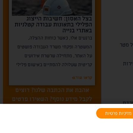
בצל האסון: חשיבות הייצוג
הפלילי בתאונות עבודה קטלניות
באתרי בנייה
ברגעים אלו, כאשר כוחות ההצלה,
ל מטר
המשטרה ופקחי משרד העבודה פושטים
על האתר, מתחילה שרשרת אירועים
כירות
קריטית שעלולה להסתיים באישום פלילי
קראו עוד
אהבת את הכתבה שלנו? רוצים
לקבל מידע נוסף? השאירו פרטים
פרדת.
או חייגו
054-263-4434
»
מדיניות פרטיות
ן שעון