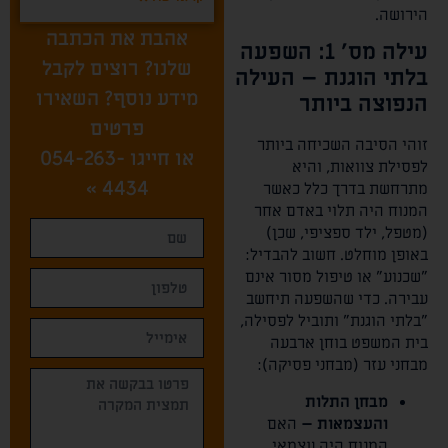
הירושה.
אהבת את הכתבה
עילה מס' 1: השפעה
שלנו? רוצים לקבל
בלתי הוגנת – העילה
מידע נוסף? השאירו
הנפוצה ביותר
פרטים
זוהי הסיבה השכיחה ביותר
או חייגו
054-263-
לפסילת צוואות, והיא
»
4434
מתרחשת בדרך כלל כאשר
המנוח היה תלוי באדם אחר
(מטפל, ילד ספציפי, שכן)
באופן מוחלט. חשוב להבדיל:
"שכנוע" או טיפול מסור אינם
עבירה. כדי שהשפעה תיחשב
"בלתי הוגנת" ותוביל לפסילה,
בית המשפט בוחן ארבעה
מבחני עזר (מבחני פסיקה):
מבחן התלות
והעצמאות –
האם
המנוח היה עצמאי