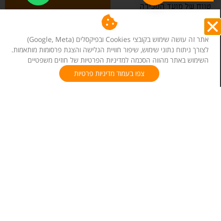
טווח של מועד המכירה
העתידי.
שאלות נפוצות בנושא
אתר זה עושה שימוש בקובצי Cookies ובפיקסלים (Google, Meta)
העברה ללא תמורה
לצורך ניתוח נתוני שימוש, שיפור חוויית הגלישה והצגת פרסומות מותאמות.
השימוש באתר מהווה הסכמה למדיניות הפרטיות של חוזים משפטיים
האם משלמים מס על
צפו בעמוד מדיניות פרטיות
קבלת דירה במתנה
מההורים?
האם אפשר לבטל
עסקת מתנה?
מה קורה אם הילד
נפטר לפני ההורים?
הכי חשוב לדעת!!!
אל תשאירו קצוות