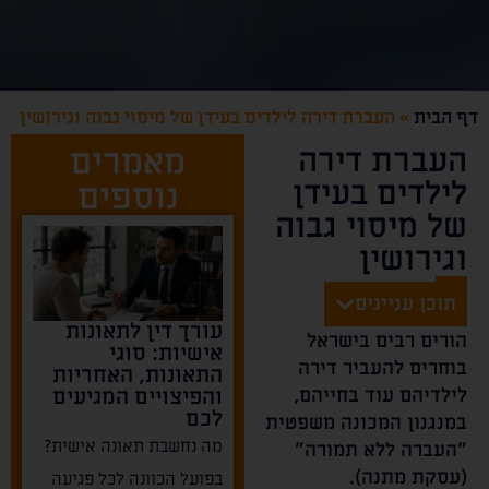
דף הבית
»
העברת דירה לילדים בעידן של מיסוי גבוה וגירושין
העברת דירה
מאמרים
לילדים בעידן
נוספים
של מיסוי גבוה
וגירושין
תוכן עניינים
עורך דין לתאונות
הורים רבים בישראל
אישיות: סוגי
בוחרים להעביר דירה
התאונות, האחריות
לילדיהם עוד בחייהם,
והפיצויים המגיעים
לכם
במנגנון המכונה משפטית
מה נחשבת תאונה אישית?
"העברה ללא תמורה"
(עסקת מתנה).
בפועל הכוונה לכל פגיעה