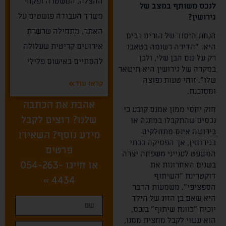
ההצלה, המשטרה ופקחי
לנכס משותף במצב של
משרד העבודה פושטים על
גירושין?
האתר, מתחילה שרשרת
הנחת היסוד של הורים רבים
אירועים קריטית שעלולה
היא: "הדירה רשומה בטאבו
רק על שם הבן שלי, ולכן
להסתיים באישום פלילי
במקרה של גירושין היא תישאר
שלו". זוהי טעות נפוצה
קראו עוד
ומסוכנת.
אהבת את הכתבה
חוק יחסי ממון אמנם קובע כי
שלנו? רוצים לקבל
נכסים שהתקבלו במתנה או
בירושה אינם מתחלקים
מידע נוסף? השאירו
בגירושין, אך הפסיקה בבתי
פרטים
המשפט לענייני משפחה יצרה
או חייגו
054-263-
בשנים האחרונות את
דוקטרינת "השיתוף
»
4434
הספציפי". משמעות הדבר
היא שאם בן הזוג של הילד
יוכיח "כוונת שיתוף" בנכס,
הוא עשוי לקבל מחצית ממנו,