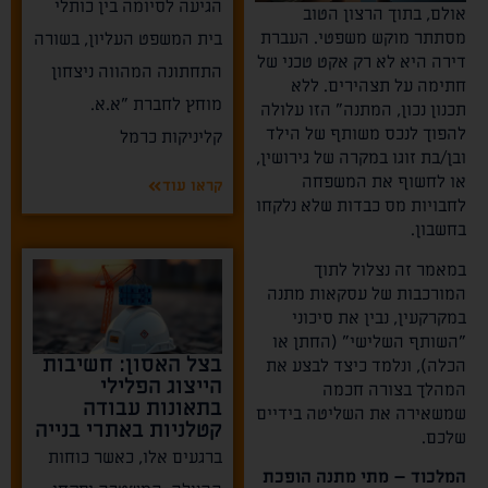
הגיעה לסיומה בין כותלי
אולם, בתוך הרצון הטוב
מסתתר מוקש משפטי. העברת
בית המשפט העליון, בשורה
דירה היא לא רק אקט טכני של
התחתונה המהווה ניצחון
חתימה על תצהירים. ללא
מוחץ לחברת "א.א.
תכנון נכון, המתנה" הזו עלולה
להפוך לנכס משותף של הילד
קליניקות כרמל
ובן/בת זוגו במקרה של גירושין,
או לחשוף את המשפחה
קראו עוד
לחבויות מס כבדות שלא נלקחו
בחשבון.
במאמר זה נצלול לתוך
המורכבות של עסקאות מתנה
במקרקעין, נבין את סיכוני
"השותף השלישי" (החתן או
בצל האסון: חשיבות
הכלה), ונלמד כיצד לבצע את
הייצוג הפלילי
המהלך בצורה חכמה
בתאונות עבודה
שמשאירה את השליטה בידיים
קטלניות באתרי בנייה
שלכם.
ברגעים אלו, כאשר כוחות
המלכוד – מתי מתנה הופכת