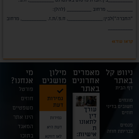
__________בין:חברת פרסום באינטרנט __________, ח.פ.
__________, מרחוב __________ (להלן:
"החברה")לבין:______________, ח.פ./ת.ז. __________, מרחוב
__________
קראו עוד
ניווט קל
מאמרים
מילון
מי
באתר
אחרונים
מושגים
אנחנו?
באתר
דף הבית
פורטל
גמירות
חוזים
מונחים
דעת
חשובים בדיני
משפטיים
עורך
דרמה
בצל
חוק
חוזים
דין
בבית
האסון:
מזון
הינו אתר
גמירות
לתאונו
המשפט
חשיבות
טבעוני
פגמים
המאגד
ת
העליון
הייצוג
בישרא
דעת היא
בכריתת חוזה
אישיות:
–
הפלילי
–
בתוכו
לאו דווקא